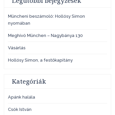
Legutóbbi bejegyzések
Müncheni beszámoló: Hollósy Simon
nyomában
Meghívó München – Nagybánya 130
Vásárlás
Hollósy Simon, a festőkapitány
Kategóriák
Apánk halála
Csók István