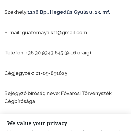
Székhely:
1136 Bp., Hegedűs Gyula u. 13. mf.
E-mail: guatemaya.kft@gmail.com
Telefon: +36 30 9343 645 (9-16 óráig)
Cégjegyzék: 01-09-891625
Bejegyző bíróság neve: Fővárosi Törvényszék
Cégbírósága
Adószám: 14160846-1-41
We value your privacy