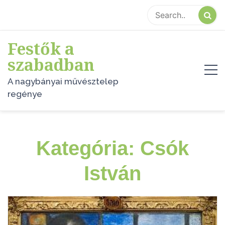
Skip
to
content
Festők a
szabadban
A nagybányai művésztelep
regénye
Kategória:
Csók
István