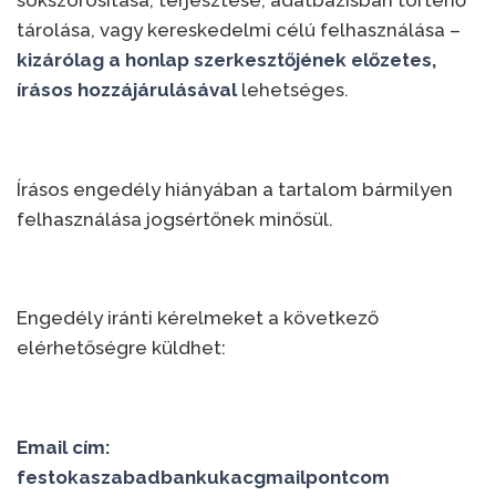
sokszorosítása, terjesztése, adatbázisban történő
tárolása, vagy kereskedelmi célú felhasználása –
kizárólag a honlap szerkesztőjének előzetes,
írásos hozzájárulásával
lehetséges.
Írásos engedély hiányában a tartalom bármilyen
felhasználása jogsértőnek minősül.
Engedély iránti kérelmeket a következő
elérhetőségre küldhet:
Email cím:
festokaszabadbankukacgmailpontcom