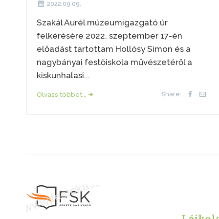
2022.09.09.
Szakál Aurél múzeumigazgató úr
felkérésére 2022. szeptember 17-én
előadást tartottam Hollósy Simon és a
nagybányai festőiskola művészetéről a
kiskunhalasi...
Olvass többet...
Share:
Lájkol