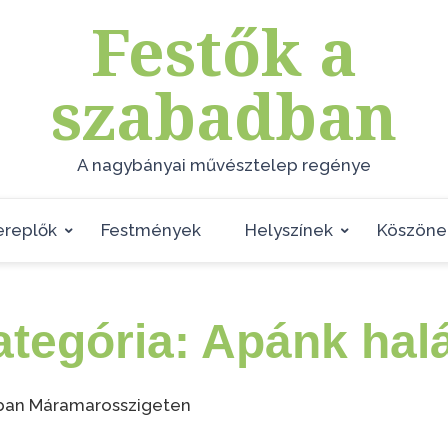
Festők a
szabadban
A nagybányai művésztelep regénye
ereplők
Festmények
Helyszínek
Köszöne
ategória:
Apánk halá
0-ban Máramarosszigeten