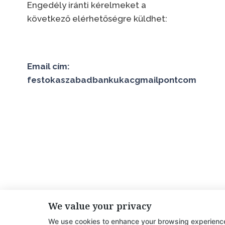
Engedély iránti kérelmeket a
következő elérhetőségre küldhet:
Email cím:
festokaszabadbankukacgmailpontcom
We value your privacy
Developed by:
Avid Themes
We use cookies to enhance your browsing experience 
Powered by
WordPress