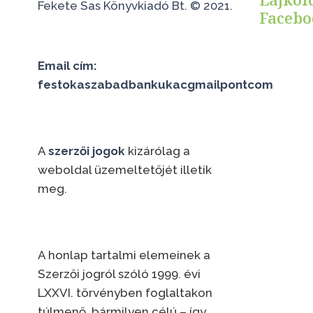
Fekete Sas Könyvkiadó Bt. © 2021.
Faceb
Email cím:
festokaszabadbankukacgmailpontcom
A
szerzői jogok
kizárólag a
weboldal üzemeltetőjét illetik
meg.
A honlap tartalmi elemeinek a
Szerzői jogról szóló 1999. évi
LXXVI. törvényben foglaltakon
túlmenő, bármilyen célú – így