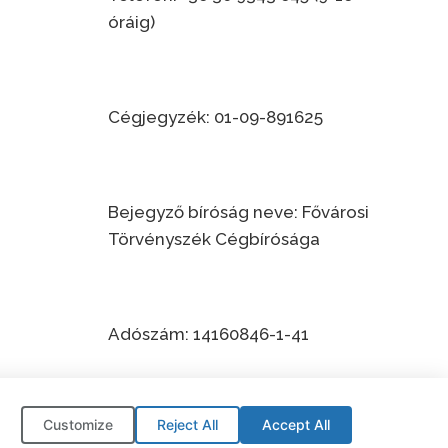
óráig)
Cégjegyzék: 01-09-891625
Bejegyző bíróság neve: Fővárosi
Törvényszék Cégbírósága
Adószám: 14160846-1-41
Customize
Reject All
Accept All