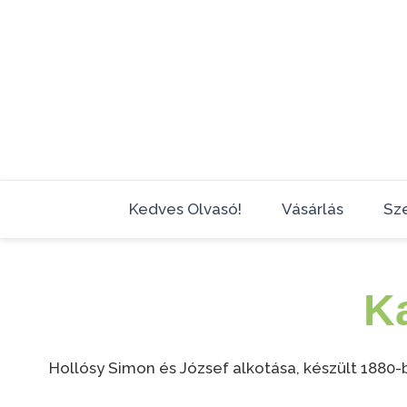
Skip
to
content
Kedves Olvasó!
Vásárlás
Sz
K
Hollósy Simon és József alkotása, készült 188