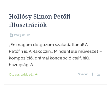
Hollósy Simon Petőfi
illusztrációk
2023.01.12.
„Én magam dolgozom szakadatlanul! A
Petőfin is. A Rákóczin… Mindenféle művészet –
kompozíció, drámai koncepció csúf, hiú,
hazugság. A...
Olvass többet...
Share: