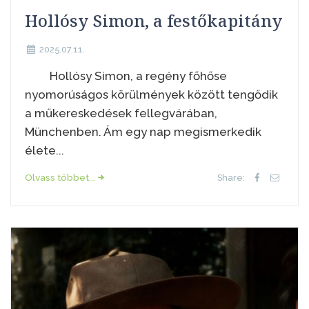
Hollósy Simon, a festőkapitány
2025.07.11.
Hollósy Simon, a regény főhőse
nyomorúságos körülmények között tengődik
a műkereskedések fellegvárában,
Münchenben. Ám egy nap megismerkedik
élete...
Olvass többet...
Share: