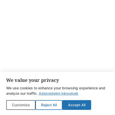
We value your privacy
We use cookies to enhance your browsing experience and
analyze our traffic.
Adatvédelmi irányelvek
Nagybányai portrék
Customize
Reject All
Accept All
2022.11.14.