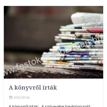
A könyvről írták
2023.06.09.
A könyvről írták: „A szövegbe bedolgozott