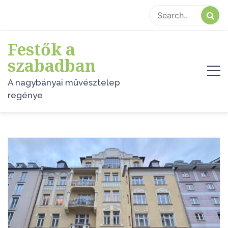
Skip
to
content
Festők a
szabadban
A nagybányai művésztelep
regénye