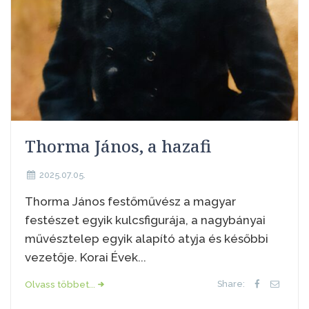
Thorma János, a hazafi
2025.07.05.
Thorma János festőművész a magyar
festészet egyik kulcsfigurája, a nagybányai
művésztelep egyik alapító atyja és későbbi
vezetője. Korai Évek...
Olvass többet...
Share: