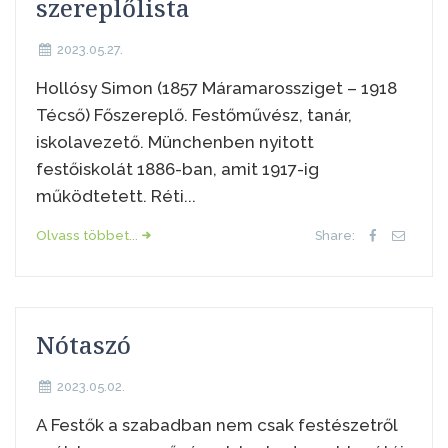
szereplőlista
2023.05.27.
Hollósy Simon (1857 Máramarossziget – 1918
Técső) Főszereplő. Festőművész, tanár,
iskolavezető. Münchenben nyitott
festőiskolát 1886-ban, amit 1917-ig
működtetett. Réti...
Olvass többet...
Share:
Nótaszó
2023.05.02.
A Festők a szabadban nem csak festészetről