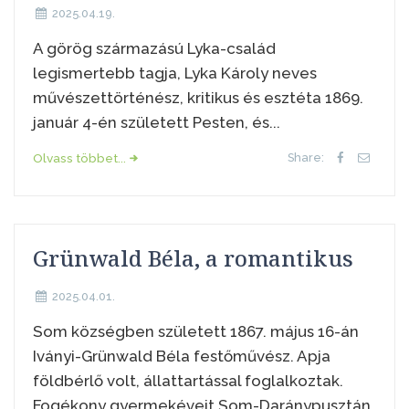
2025.04.19.
A görög származású Lyka-család
legismertebb tagja, Lyka Károly neves
művészettörténész, kritikus és esztéta 1869.
január 4-én született Pesten, és...
Olvass többet...
Share:
Grünwald Béla, a romantikus
2025.04.01.
Som községben született 1867. május 16-án
Iványi-Grünwald Béla festőművész. Apja
földbérlő volt, állattartással foglalkoztak.
Fogékony gyermekéveit Som-Daránypusztán