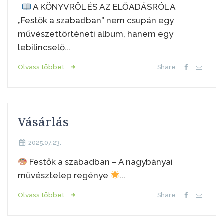
A KÖNYVRŐL ÉS AZ ELŐADÁSRÓL A
„Festők a szabadban” nem csupán egy
művészettörténeti album, hanem egy
lebilincselő...
Olvass többet...
Share:
Vásárlás
2025.07.23.
Festők a szabadban – A nagybányai
művésztelep regénye
...
Olvass többet...
Share: