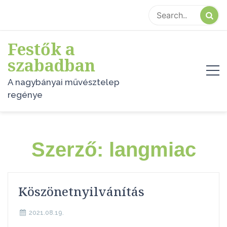
Skip
to
content
Festők a
szabadban
A nagybányai művésztelep
regénye
Szerző:
langmiac
Köszönetnyilvánítás
2021.08.19.