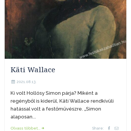
Käti Wallace
2021.08.13.
Ki volt Hollósy Simon párja? Miként a
regényből is kiderül, Käti Wallace rendkívüli
hatással volt a festőművészre. „Simon
alaposan...
Olvass többet...
Share: