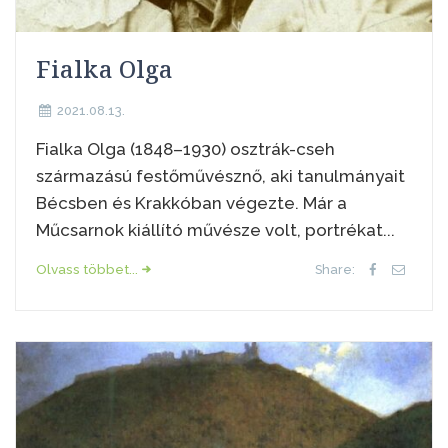
Fialka Olga
2021.08.13.
Fialka Olga (1848–1930) osztrák-cseh
származású festőművésznő, aki tanulmányait
Bécsben és Krakkóban végezte. Már a
Műcsarnok kiállító művésze volt, portrékat...
Olvass többet...
Share: