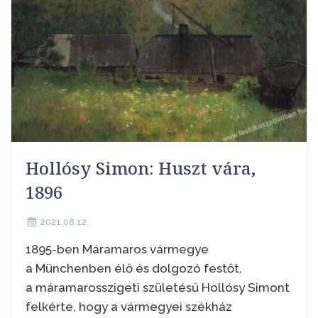
Hollósy Simon: Huszt vára,
1896
2021.08.12.
1895-ben Máramaros vármegye
a Münchenben élő és dolgozó festőt,
a máramarosszigeti születésű Hollósy Simont
felkérte, hogy a vármegyei székház