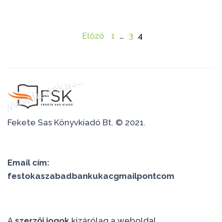
Bejegyzések
Előző
1
…
3
4
lapozása
Fekete Sas Könyvkiadó Bt. © 2021.
Email cím:
festokaszabadbankukacgmailpontcom
A
szerzői jogok
kizárólag a weboldal