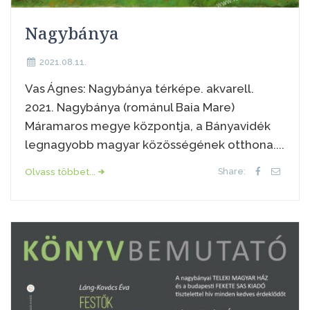
Nagybánya
2021.08.11.
Vas Ágnes: Nagybánya térképe. akvarell.
2021. Nagybánya (románul Baia Mare)
Máramaros megye központja, a Bányavidék
legnagyobb magyar közösségének otthona....
Olvass többet...
Share: