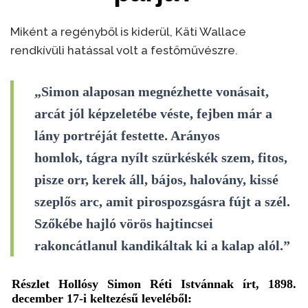
Miként a regényből is kiderül, Käti Wallace
rendkívüli hatással volt a festőművészre.
„Simon alaposan megnézhette vonásait,
arcát jól képzeletébe véste, fejben már a
lány portréját festette. Arányos
homlok, tágra nyílt szürkéskék szem, fitos,
pisze orr, kerek áll, bájos, halovány, kissé
szeplős arc, amit pirospozsgásra fújt a szél.
Szőkébe hajló vörös hajtincsei
rakoncátlanul kandikáltak ki a kalap alól.”
Részlet Hollósy Simon Réti Istvánnak írt, 1898.
december 17-i keltezésű leveléből: