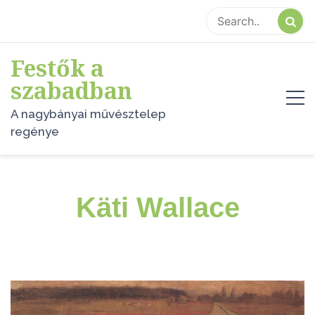
Skip
to
content
Festők a
szabadban
A nagybányai művésztelep
regénye
Käti Wallace