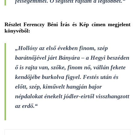
felségemmel. Ő segített rajtam a legtöbbet.“
Részlet Ferenczy Béni Írás és Kép címen megjelent
könyvéből:
„Hollósy az első években finom, szép
barátnőjével járt Bányára – a Hegyi beszéden
ő is rajta van, szőke, finom nő, vállán fekete
kendőjébe burkolva figyel. Festés után és
előtt, szép, kiművelt hangján bajor
népdalokat énekelt jódler-eirtől visszhangzott
az erdő.“