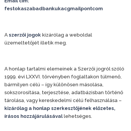
Email cím:
festokaszabadbankukacgmailpontcom
A
szerzői jogok
kizárólag a weboldal
üzemeltetőjét illetik meg.
A honlap tartalmi elemeinek a Szerzői jogról szóló
1999. évi LXXVI. törvényben foglaltakon túlmenő,
bármilyen célú – így különösen másolása,
sokszorosítása, terjesztése, adatbázisban történő
tárolása, vagy kereskedelmi célú felhasználása –
kizárólag a honlap szerkesztőjének előzetes,
írásos hozzájárulásával
lehetséges.