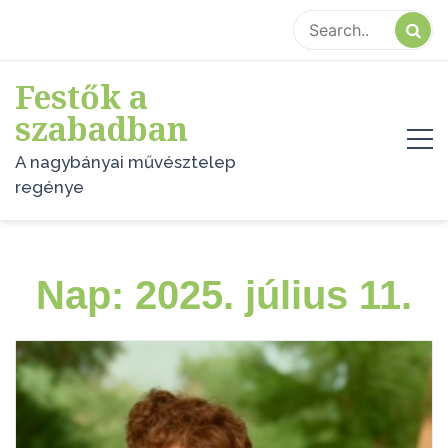
Skip
to
content
Festők a
szabadban
A nagybányai művésztelep
regénye
Nap:
2025. július 11.