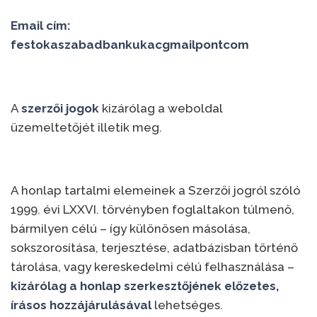
Email cím:
festokaszabadbankukacgmailpontcom
A
szerzői jogok
kizárólag a weboldal
üzemeltetőjét illetik meg.
A honlap tartalmi elemeinek a Szerzői jogról szóló
1999. évi LXXVI. törvényben foglaltakon túlmenő,
bármilyen célú – így különösen másolása,
sokszorosítása, terjesztése, adatbázisban történő
tárolása, vagy kereskedelmi célú felhasználása –
kizárólag a honlap szerkesztőjének előzetes,
írásos hozzájárulásával
lehetséges.