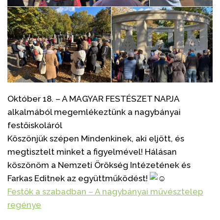
Október 18. – A MAGYAR FESTÉSZET NAPJA
alkalmából megemlékeztünk a nagybányai
festőiskoláról
Köszönjük szépen Mindenkinek, aki eljött, és
megtisztelt minket a figyelmével! Hálásan
köszönöm a Nemzeti Örökség Intézetének és
Farkas Editnek az együttműködést!
Festők a szabadban – A nagybányai művésztelep
regénye