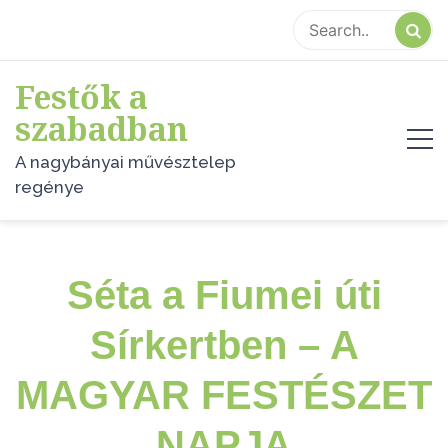
Skip
to
content
Festők a
szabadban
A nagybányai művésztelep
regénye
Séta a Fiumei úti
Sírkertben – A
MAGYAR FESTÉSZET
NAPJA