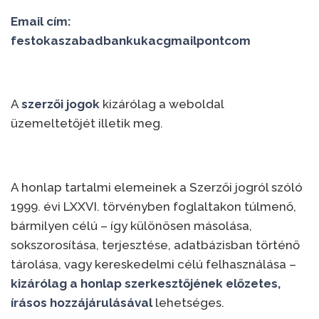
Email cím:
festokaszabadbankukacgmailpontcom
A
szerzői jogok
kizárólag a weboldal
üzemeltetőjét illetik meg.
A honlap tartalmi elemeinek a Szerzői jogról szóló
1999. évi LXXVI. törvényben foglaltakon túlmenő,
bármilyen célú – így különösen másolása,
sokszorosítása, terjesztése, adatbázisban történő
tárolása, vagy kereskedelmi célú felhasználása –
kizárólag a honlap szerkesztőjének előzetes,
írásos hozzájárulásával
lehetséges.