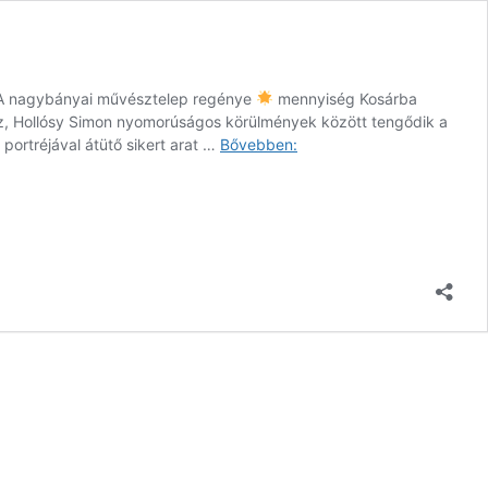
A nagybányai művésztelep regénye
mennyiség Kosárba
sz, Hollósy Simon nyomorúságos körülmények között tengődik a
ortréjával átütő sikert arat …
Bővebben:
Festők
a
szabadban
–
A
nagybányai
művésztelep
regénye