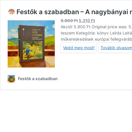
Festők a szabadban – A nagybányai
Original
Current
5.900
Ft
5.310
Ft
price
price
Akció! 5.900 Ft Original price was: 5
was:
is:
teszem Kategória: könyv Leírás Leí
5.900 Ft.
5.310 Ft.
műkereskedések európai fellegvárába
Vedd meg most!
Tovább olvaso
Festők a szabadban