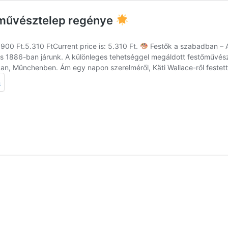
 művésztelep regénye
.900 Ft.5.310 FtCurrent price is: 5.310 Ft.
Festők a szabadban – 
rás 1886-ban járunk. A különleges tehetséggel megáldott festőművé
n, Münchenben. Ám egy napon szerelméről, Käti Wallace-ről festett p
m